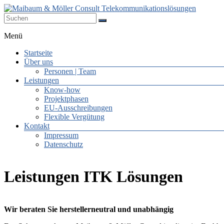
Zum
Inhalt
springen
Maibaum
Menü
–
Möller
Startseite
Über uns
consulting.telekommunikationslöseungen
Personen | Team
Leistungen
Know-how
Projektphasen
EU-Ausschreibungen
Flexible Vergütung
Kontakt
Impressum
Datenschutz
Leistungen ITK Lösungen
Wir beraten Sie herstellerneutral und unabhängig